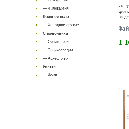
что д
— Филокартия
джинс
Военное дело
разде
— Холодное оружие
Фай
Справочники
1 1
— Орнитология
— Энциклопедии
— Археология
Улитки
— Жуки