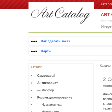
Катало
ART
Коллек
Искус
Как сделать заказ
Карты
Каталог
КАТАЛОГ
Самовары!
2 С
Антиквариат
Антик
— Фарфор
Женск
Коллекционирование
вариа
класс
— Нумизматика
техни
— Нотафилия