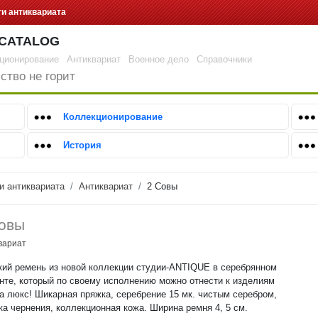
ги антиквариата
CATALOG
ционирование
Антиквариат
Военное дело
Справочники
ство не горит
Коллекционирование
История
и антиквариата
Антиквариат
2 Совы
овы
вариат
ий ремень из новой коллекции студии-ANTIQUE в серебрянном
нте, который по своему исполнению можно отнести к изделиям
а люкс! Шикарная пряжка, серебрение 15 мк. чистым серебром,
ка чернения, коллекционная кожа. Ширина ремня 4, 5 см.